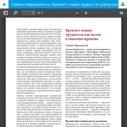
Саймон Марджинсон. Брекзит: новые трудности для вузов в тяжелые времена