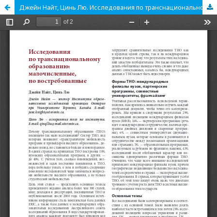
Джейн Найт, Цинь Лю. Исследования по транснациональному образованию: малочисленные, но востребованные