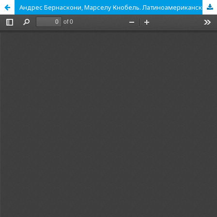
Андрес Бернаскони, Марселу Кнобель. Латиноамериканские университеты: застрявшие в XX веке