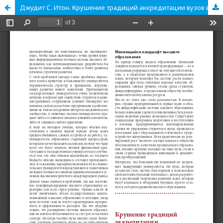
Джудит С. Итон. Крушение традиций аккредитации вузов в США