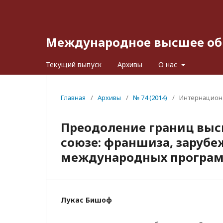
Международное высшее об
Текущий выпуск
Архивы
О нас
Главная
/
Архивы
/
№ 74 (2014)
/
Интернацион
Преодоление границ выс
союзе: франшиза, заруб
международных програ
Лукас Бишоф