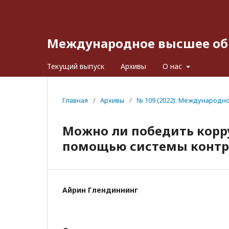
Международное высшее об
Текущий выпуск
Архивы
О нас
Главная
/
Архивы
/
№ 109 (2022): Международн
Можно ли победить корр
помощью системы контро
Айрин Глендиннинг