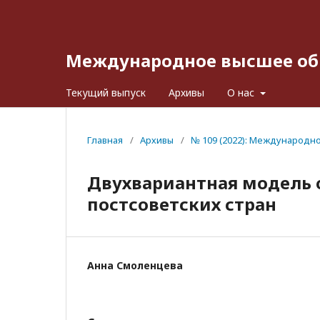
Международное высшее об
Текущий выпуск
Архивы
О нас
Главная
/
Архивы
/
№ 109 (2022): Международн
Двухвариантная модель о
постсоветских стран
Анна Смоленцева