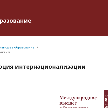
разование
е высшее образование
/
рекзита
юция интернационализации