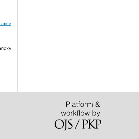
ысшее
эпоху