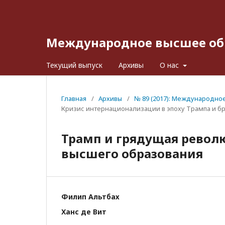
Международное высшее об
Текущий выпуск
Архивы
О нас
Главная
/
Архивы
/
№ 89 (2017): Международно
Кризис интернационализации в эпоху Трампа и б
Трамп и грядущая револ
высшего образования
Филип Альтбах
Ханс де Вит