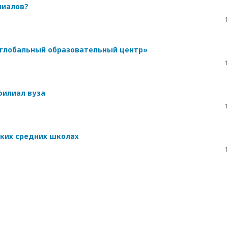
лиалов?
1
«глобальный образовательный центр»
1
илиал вуза
1
ских средних школах
1