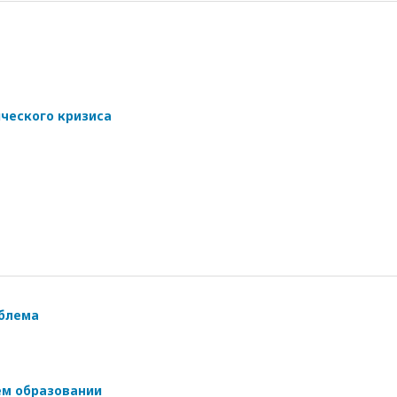
ческого кризиса
облема
ем образовании