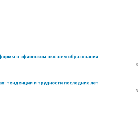
еформы в эфиопском высшем образовании
3
х: тенденции и трудности последних лет
3