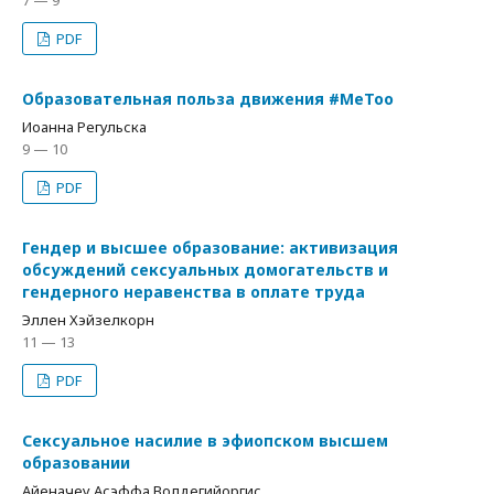
7 — 9
PDF
Образовательная польза движения #MeToo
Иоанна Регульска
9 — 10
PDF
Гендер и высшее образование: активизация
обсуждений сексуальных домогательств и
гендерного неравенства в оплате труда
Эллен Хэйзелкорн
11 — 13
PDF
Сексуальное насилие в эфиопском высшем
образовании
Айеначеу Асэффа Волдегийоргис