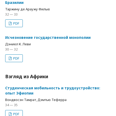
Бразилии
Таржину де Араужу Филью
32 — 33
PDF
Исчезновение государственной монополии
Дэниел К. Леви
30 — 32
PDF
Взгляд из Африки
Студенческая мобильность и трудоустройство:
опыт Эфиопии
Вондвосэн Тамрат, Дэмтью Теферра
34 — 35
PDF