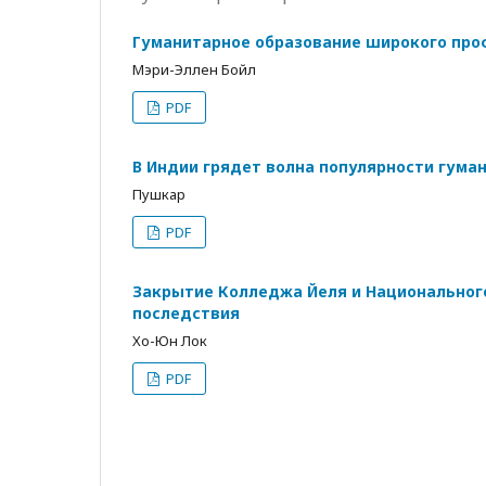
Гуманитарное образование широкого про
Мэри-Эллен Бойл
PDF
В Индии грядет волна популярности гума
Пушкар
PDF
Закрытие Колледжа Йеля и Национального
последствия
Хо-Юн Лок
PDF