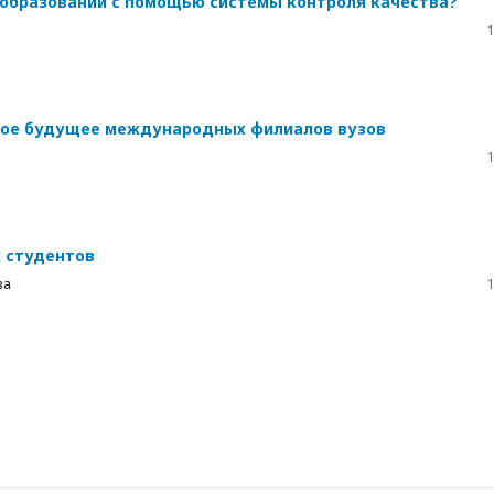
образовании с помощью системы контроля качества?
1
ное будущее международных филиалов вузов
1
 студентов
ва
1