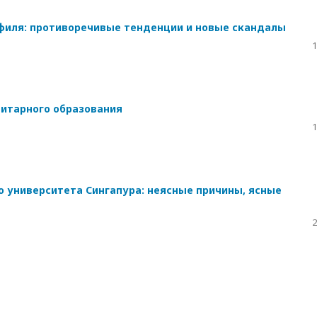
филя: противоречивые тенденции и новые скандалы
1
нитарного образования
1
 университета Сингапура: неясные причины, ясные
2