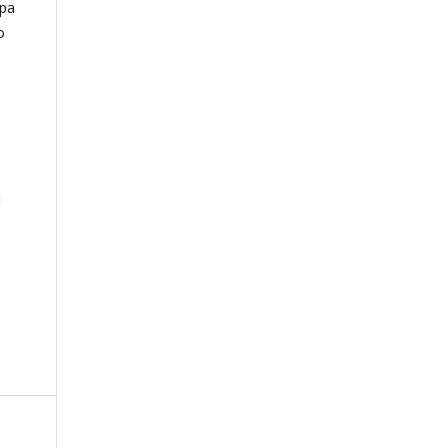
ра
о
а