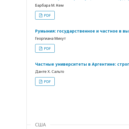
Барбара М. Кем
PDF
Румыния: государственное и частное в в
Георгиана Михут
PDF
Частные университеты в Аргентине: строг
Данте Х. Сальто
PDF
США