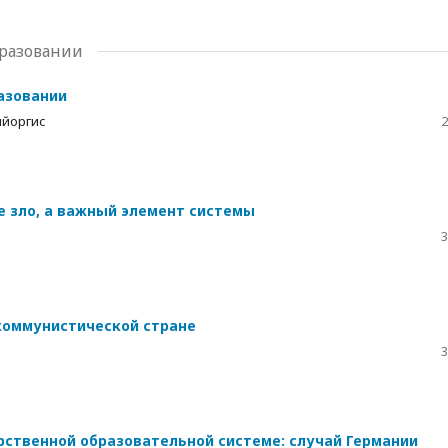
бразовании
азовании
ийоргис
2
е зло, а важный элемент системы
3
коммунистической стране
3
ственной образовательной системе: случай Германии