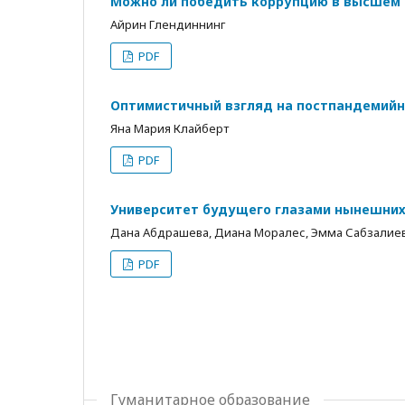
Можно ли победить коррупцию в высшем 
Айрин Глендиннинг
PDF
Оптимистичный взгляд на постпандемий
Яна Мария Клайберт
PDF
Университет будущего глазами нынешних
Дана Абдрашева, Диана Моралес, Эмма Сабзалие
PDF
Гуманитарное образование